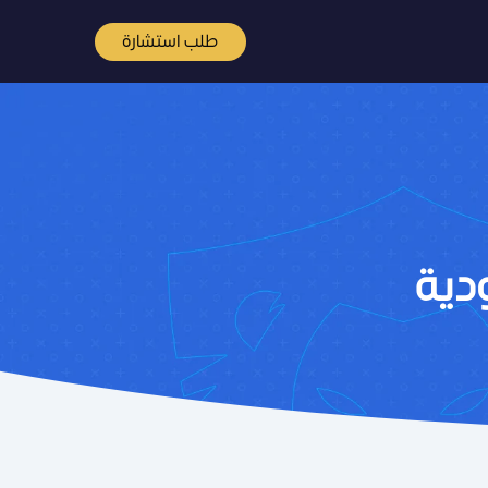
طلب استشارة
دية