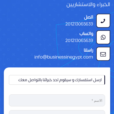
الخبراء والاستشاريين
اتصل
201213065639
واتساب
201213065639
راسلنا
info@businessinegypt.com
ارسل استفسارك و سيقوم احد خبرائنا بالتواصل معك