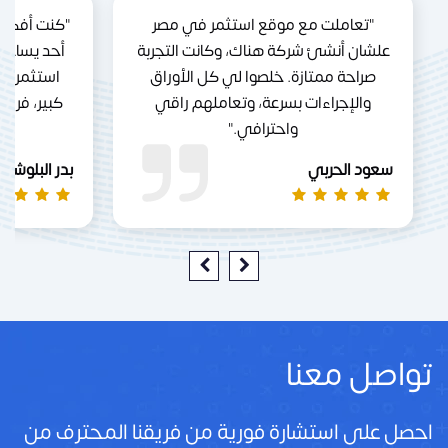
"تعاملت مع موقع استثمر في مصر
"كنت أفكر 
علشان أنشئ شركة هناك، وكانت التجربة
أحد يساعد
صراحة ممتازة. خلصوا لي كل الأوراق
استثمر ف
والإجراءات بسرعة، وتعاملهم راقي
كبير، فري
واحترافي."
سعود الحربي
بدر البلوشي
تواصل معنا
احصل على استشارة فورية من فريقنا المحترف من