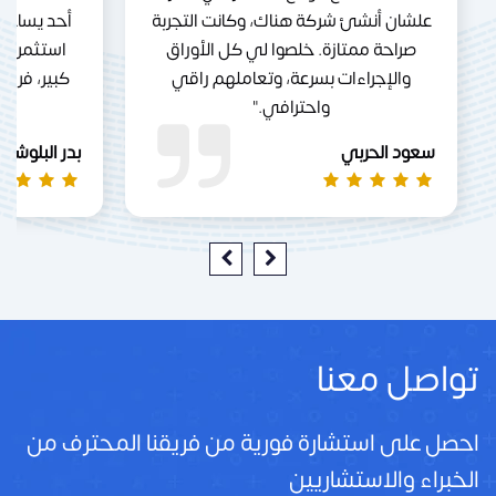
علشان أنشئ شركة هناك، وكانت التجربة
أحد يساعد
صراحة ممتازة. خلصوا لي كل الأوراق
استثمر ف
والإجراءات بسرعة، وتعاملهم راقي
كبير، فري
واحترافي."
سعود الحربي
بدر البلوشي
تواصل معنا
احصل على استشارة فورية من فريقنا المحترف من
الخبراء والاستشاريين