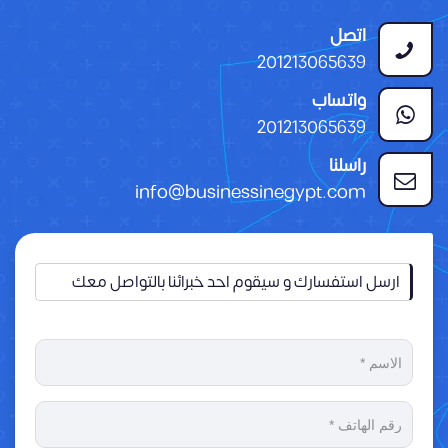
اتصل
201213065639
واتساب
201213065639
راسلنا
info@businessinegypt.com
ارسل استفسارك و سيقوم احد خبرائنا بالتواصل معك