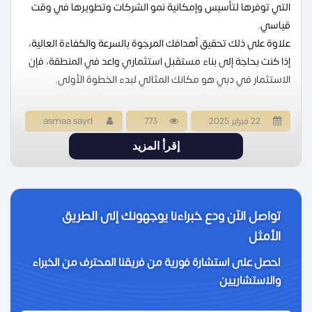
التي توفرها لتأسيس وإمكانية نمو الشركات وتطويرها في وقت
قياسي.
علاوة على ذلك تحقيق أهدافك المرجوة بالسرعة والكفاءة العالية،
إذا كنت بحاجة إلى بناء مستقبل استثماري واعد في المنطقة، فإن
الاستثمار في دبي هو مكانك المثالي لبدء الخطوة الأولى.
22 فبراير 2025
773
asmaa sayd
إقرأ المزيد
تواصل الآن ودع خبراءنا يوجهونك إلى الطريق
الأمثل
احصل على استشارة فورية من فريقنا المحترف من الخبراء
والاستشاريين