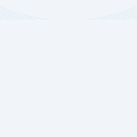
حلول الاستثمار
تقديم خيارات استثمارية متنوعة لدعم رواد الأعمال
والمستثمرين في مصر
إدارة المطاعم
الإستيراد من مصر