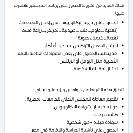
هناك العديد من الشروط للحصول على برنامج الماجستير فلنتعرف
عليها
الحصول على درجة البكالوريوس في إحدى التخصصات
(تغذية _علوم_طب _صيدلية_تمريض_زراعة قسم
تغذية_كيمياء حيوية )
لا يقل المعدل التراكمي عند جيد أو أكثر .
قد يتطلب الحصول على بعض الشهادات الخاصة باللغة
الأجنبية مثل التوفل أو الآيلتس .
اجتياز المقابلة الشخصية .
تنطبق هذه الشروط على الوافدين ويزيد عليها مايلي :
تقديم معادلة للمجلس الأعلى للجامعات المصرية .
جواز سفر سارٍ+شهادة البكالوريوس .
كشف درجات .
شهادة ميلاد +صور شخصية.
الحصول على تأشيرة الدراسة والإقامة في مصر .