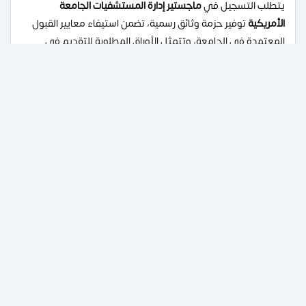
يتطلب التسجيل في
ماجستير إدارة المستشفيات الجامعة
الأمريكية
توفير حزمة وثائق رسمية، تضمن استيفاء معايير القبول
المعتمدة في الجامعة، وتتمثل الأوراق المطلوبة للتقديم في
التالي:
صورة عن جواز سفر الطالب.
صورة شهادة الميلاد.
بطاقة العائلة (كارت العائلة).
6 صور شخصية مقاس 4*6.
صورة الهوية الشخصية.
شهادة البكالوريوس وبيان التقديرات الأكاديمية.
يقدم مكتبنا business دعم فني متكامل للطلاب عبر تسهيل
إجراءات التوثيق والتسجيل لضمان الحصول على مقعد دراسي داخل
أفضل الجامعات المصرية.
مواعيد التقديم على دراسة ماجستير
ادارة مستشفيات في الجامعة