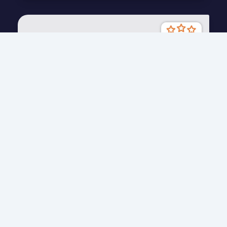
فريق عمل متخصص
يضم فريقنا نخبة من الخبراء والمستشارين في مختلف
المجالات، مما يضمن لك الحصول على خدمة متكاملة
ومتخصصة.
رضا العميل