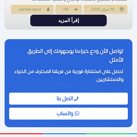
20 فبراير 2025
615
asmaa sayd
إقرأ المزيد
تواصل الآن ودع خبراءنا يوجهونك إلى الطريق
الأمثل
احصل على استشارة فورية من فريقنا المحترف من الخبراء
والاستشاريين
اتصل بنا
واتساب