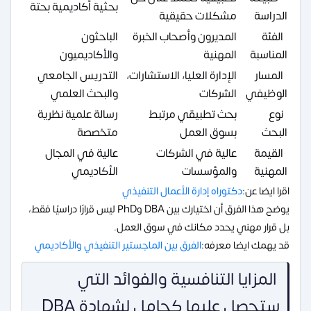
بحثية أكاديمية بحتة
الدراسة
مشكلات حقيقية
الفئة
المديرون وأصحاب الخبرة
الباحثون
المناسبة
المهنية
والأكاديميون
المسار
الإدارة العليا، الاستشارات،
التدريس الجامعي
الوظيفي
الشركات
والبحث العلمي
نوع
بحث تطبيقي مرتبط
رسالة علمية نظرية
البحث
بسوق العمل
متخصصة
القيمة
عالية في الشركات
عالية في المجال
المهنية
والمؤسسات
الأكاديمي
اقرا ايضا عن:
دكتوراه إدارة الأعمال التنفيذي
يوضح هذا الفرق أن اختيارك بين DBA وPhD ليس قرارًا دراسيًا فقط،
بل قرار مهني يحدد مكانك في سوق العمل.
قد يهمك ايضا معرفه:
الفرق بين الماجستير التنفيذي والأكاديمي
المزايا التنافسية والفوائد التي
ستحصل عليها كحامل لشهادة DBA