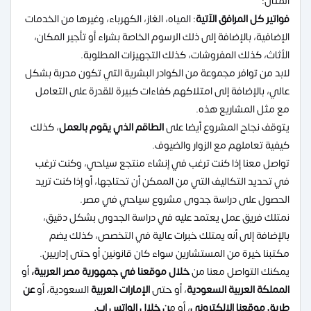
المثال:
فواتير كل المرافق الآتية
: المياه، الغاز، الكهرباء، وغيرها من الخدمات
الإضافية، بالإضافة إلى ذلك الرسوم الخاصة بشراء أو تأجير المكان،
الأثاث، كذلك المفروشات، كذلك التجهيزات المطلوبة.
لابد من توافر مجموعة من الكوادر البشرية التي تكون مدربة بشكل
عالي، بالإضافة إلى امتلاكهم كفاءات كبيرة للقدرة على التعامل
مع مثل المشاريع هذه.
يتوقف نجاح المشروع أيضا على
الطاقم الذي يقوم بالعمل
، كذلك
كيفية تعاملهم مع الزوار والضيوف.
تواصل معنا إذا كنت ترغب في إنشاء منتجع سياحي، وكنت ترغب
في تحديد التكاليف التي من الممكن أن تحتاجها، أو إذا كنت تريد
الحصول على دراسة جدوى مشروع سياحي في مصر.
نمتلك فريق عمل يعتمد عليه في دراسة الجدوى بشكل دقيق،
بالإضافة إلى أنه يمتلك خبرات عالية في التخصص، كذلك يضم
مكتبنا خيرة من المستشارين سواء كان قانونين أو حتى إداريين.
يمكنك التواصل معنا من
خلال موقعنا في جمهورية مصر العربية،
أو
المملكة العربية السعودية
، أو حتى
الإمارات العربية
السعودية، أو
عن
طريق موقعنا الإلكتروني
، أو م
ن خلال الواتس اب.