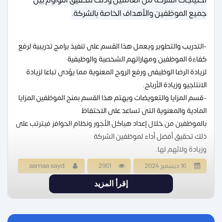
احتياجات الشركة من العاملين وذلك لتحقيق التواؤم بين
جميع الموظفين والأهداف الخاصة بالشركة.
-التدريب والتطوير ويعمل هذا القسم على تنفيذ برامج تدريبية لرفع
كفاءة الموظفين ومهاراتهم الشخصية والوظيفية
لزيادة الرضا الوظيفى ورفع الروح المعنوية مما يؤدى تباعا لزيادة
الانتاجيو وزيادة الأرباح.
-قسم المزايا والتعويضات ويهتم هذا القسم بمنح الموظفين المزايا
المادية والمعنوية التى تساعد على الاحتفاظ
بالموظفين من خلال إعداد هياكل الأجور ونظام الحوافز فيترتب على
ذلك تحقيق أفضل أداء لموظفين الشركة
وزيادة ولائهم لها.
16 ديسمبر 2024
2961
asmaa sayd
إقرأ المزيد