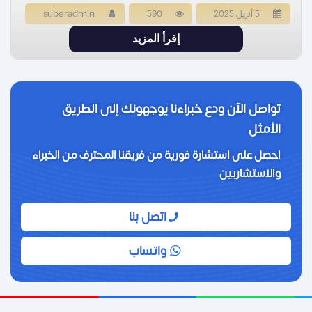
5 أبريل 2025
590
suberadmin
إقرأ المزيد
تواصل الآن ودع خبراءنا يوجهونك إلى الطريق
الأمثل
احصل على استشارة فورية من فريقنا المحترف من الخبراء
والاستشاريين
اتصل بنا
واتساب