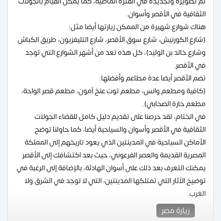
تم تطويره وتجديده في الفترة الماضية، كما يمكن القيام بالجولات
الثقافية في الأقصر وأسوان.
هناك شوارع شهيرة من الممكن زيارتها أيضا مثل:
(شارع الكورنيش، شارع سوق الأقصر، شارع التليفزيون، طريق الكباش
وشارع خالد بن الوليد)، كل هذه تعد من أشهر الشوارع التي توجد
في الأقصر.
تضم الأقصر أيضا عدة مطاعم وأفضلها:
(كافية ومطعم وانس، مطعم توت عنخ آمون، مطعم قصر الواحة،
مطعم حارة الصحابي).
في الختام، لقد حرصنا على تقديم دليل كامل للقضاء الجولات
الثقافية في الأقصر وأسوان والسياحية أيضا، كما حاولنا توضح
الأماكن السياحية في المدينتين الذي يعود تاريخهم إلى المملكة
المصرية القديمة والعصر الفرعوني، حيث بعد اكتشافك إلى الأقصر
يمكنك التعرف بعد ذلك على أسوان الهادئة، بالإضافة إلى الرغبة في
توضيح الآثار التي تمتلكها المدينتين، التي لا توجد في الشرق ولا
الغرب.
زيارة مصر